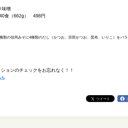
り味噌
食（662g） 498円
2種類の信州みそに4種類のだし（かつお、宗田かつお、昆布、いりこ）をバ
クションのチェックをお忘れなく！！
ちら
ツイート