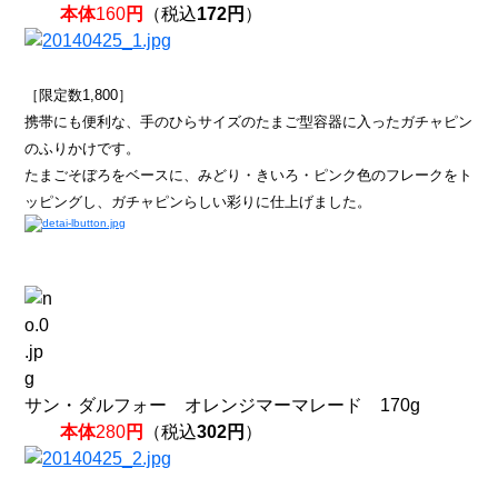
本体
160
円
（税込
172
円
）
［限定数1,800］
携帯にも便利な、手のひらサイズのたまご型容器に入ったガチャピン
のふりかけです。
たまごそぼろをベースに、みどり・きいろ・ピンク色のフレークをト
ッピングし、ガチャピンらしい彩りに仕上げました。
サン・ダルフォー オレンジマーマレード 170g
本体
280
円
（税込
302
円
）