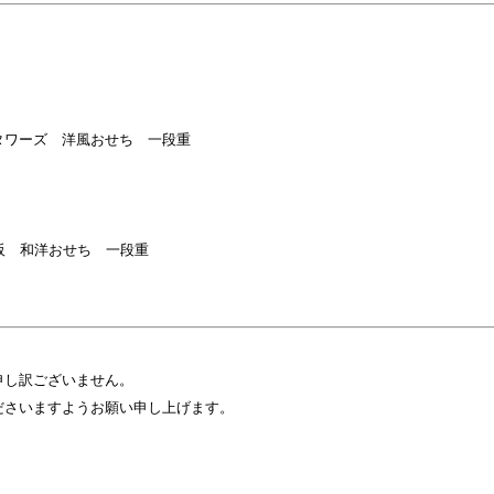
タワーズ 洋風おせち 一段重
）
阪 和洋おせち 一段重
）
申し訳ございません。
ださいますようお願い申し上げます。