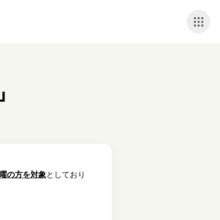
」
曜の方を対象
としており